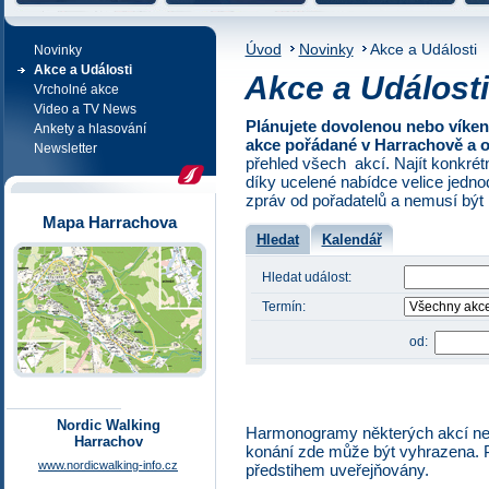
NE REZERVACE
Úvod
Novinky
Akce a Události
Novinky
Akce a Události
Akce a Události
Vrcholné akce
Video a TV News
Plánujete dovolenou nebo víken
Ankety a hlasování
akce pořádané v Harrachově a o
Newsletter
přehled všech akcí. Najít konkrét
díky ucelené nabídce velice jedn
zpráv od pořadatelů a nemusí být 
Mapa Harrachova
Hledat
Kalendář
Hledat událost:
Termín:
od:
Nordic Walking
Harmonogramy některých akcí nej
Harrachov
konání zde může být vyhrazena. 
www.nordicwalking-info.cz
předstihem uveřejňovány.