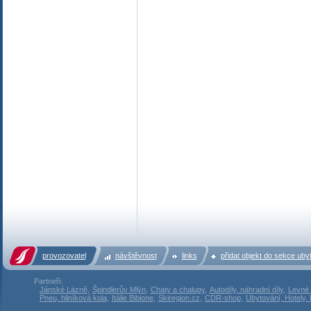
provozovatel
návštěvnost
links
přidat objekt do sekce uby
Partneři:
Jánské Lázně
,
Špindlerův Mlýn
,
Chaty a chalupy
,
Autodíly, náhradní díly
,
Levné 
Pneu, hliníková kola
,
Itálie Bibione
,
Skiregion.cz
,
CDR-shop
,
Ubytování, Hotely,