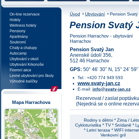
NE REZERVACE
Úvod
Ubytování
Pension Svatý
On-line rezervace
Hotely
Pension Svatý 
Wellness hotely
Pensiony
Pension Harrachov - ubytování
Apartmány
Harrachov
Soukromí
Chaty a chalupy
Pension Svatý Jan
Autocamp
Anenské údolí 356,
Ubytování v okolí
512 46 Harrachov
Ubytování Krkonoše
GPS:
50° 46' 30" N, 15° 24' 59"
Firemní akce
Levné ubytování pro školy
Tel.: +420 774 949 593
Výhodné balíčky
www.svaty-jan.cz
E-mail:
info@svaty-jan.cz
Rezervovat / zaslat poptávku
Mapa Harrachova
(Nejedná se o online rezerva
Rodiny s dětmi * Zima / Léto
Cykloturistika * TV * Snídaně * 
* Letní terasa * WIFI internet
Venkovní gril