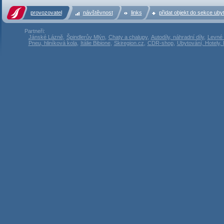
provozovatel
návštěvnost
links
přidat objekt do sekce uby
Partneři:
Jánské Lázně
,
Špindlerův Mlýn
,
Chaty a chalupy
,
Autodíly, náhradní díly
,
Levné 
Pneu, hliníková kola
,
Itálie Bibione
,
Skiregion.cz
,
CDR-shop
,
Ubytování, Hotely,