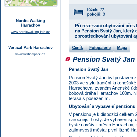
lůžek:
22
pokojů:
8
Nordic Walking
Harrachov
Při rezervaci ubytování přes
na Pension Svatý Jan, který 
www.nordicwalking-info.cz
zprostředkování ubytování a
Vertical Park Harrachov
Ceník
Fotogalerie
Mapa
www.verticalpark.cz
Pension Svatý Jan
Pension Svatý Jan
Pension Svatý Jan byl postaven z
2003 ve stylu tradiční krkonošské
Harrachova, zvaném Anenské údolí
bobová dráha Harrachov 100m. N
terasa s posezením.
Ubytování a vybavení penzionu
V pensionu je k dispozici celkem 2
náročnější hosty. Je vybaven sprc
byste navšívili město Harrachov, 
zajímavosti města: pivní lázně Ha