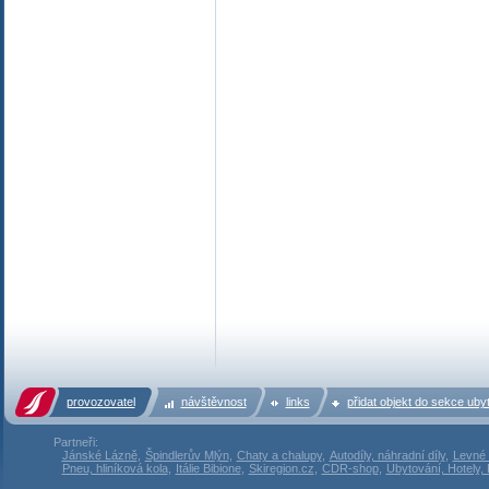
provozovatel
návštěvnost
links
přidat objekt do sekce uby
Partneři:
Jánské Lázně
,
Špindlerův Mlýn
,
Chaty a chalupy
,
Autodíly, náhradní díly
,
Levné 
Pneu, hliníková kola
,
Itálie Bibione
,
Skiregion.cz
,
CDR-shop
,
Ubytování, Hotely,