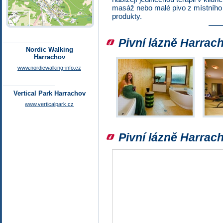
masáž nebo malé pivo z místního 
produkty.
Pivní lázně Harrach
Nordic Walking
Harrachov
www.nordicwalking-info.cz
Vertical Park Harrachov
www.verticalpark.cz
Pivní lázně Harrac