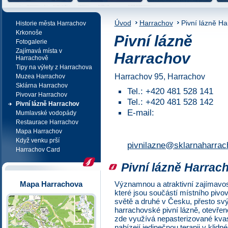
NE REZERVACE
Úvod
Harrachov
Pivní lázně H
Historie města Harrachov
Krkonoše
Pivní lázně
Fotogalerie
Zajímavá místa v
Harrachov
Harrachově
Tipy na výlety z Harrachova
Harrachov 95, Harrachov
Muzea Harrachov
Sklárna Harrachov
Tel.: +420 481 528 141
Pivovar Harrachov
Tel.: +420 481 528 142
Pivní lázně Harrachov
E-mail:
Mumlavské vodopády
Restaurace Harrachov
Mapa Harrachov
Když venku prší
pivnilazne@sklarnaharrac
Harrachov Card
Pivní lázně Harrac
Významnou a atraktivní zajímavos
Mapa Harrachova
které jsou součástí místního pivo
světě a druhé v Česku, přesto svý
harrachovské pivní lázně, otevřené
zde využívá nepasterizované kvas
nabízejí jedinečnou terapii v klidn